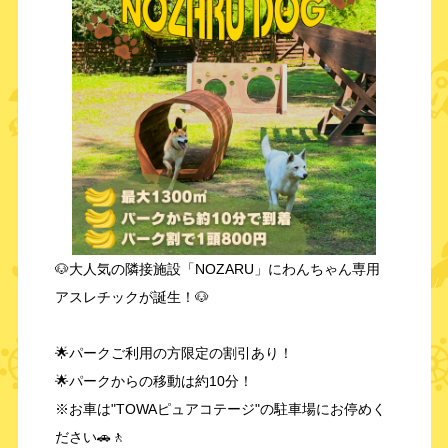
🐶大人気の隣接施設「NOZARU」にわんちゃん専用
アスレチックが誕生！🐶
🌟パークご利用の方限定の割引あり！
🌟パークからの移動は約10分！
※お車は"TOWAピュアコテージ"の駐車場にお停めく
ださい🚗🚶