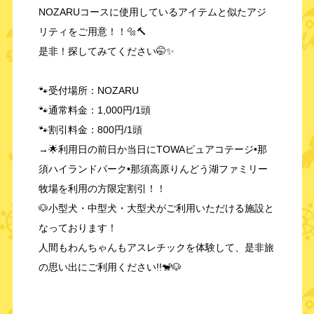
NOZARUコースに使用しているアイテムと似たアジ
リティをご用意！！🔩🔨
是非！探してみてください🤭✨️
🐾受付場所：NOZARU
🐾通常料金：1,000円/1頭
🐾割引料金：800円/1頭
→🌟利用日の前日か当日にTOWAピュアコテージ•那
須ハイランドパーク•那須高原りんどう湖ファミリー
牧場を利用の方限定割引！！
🐶小型犬・中型犬・大型犬がご利用いただける施設と
なっております！
人間もわんちゃんもアスレチックを体験して、是非旅
の思い出にご利用ください!!🐒🐶