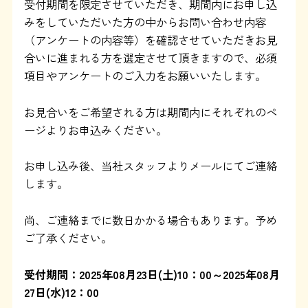
受付期間を限定させていただき、期間内にお申し込
みをしていただいた方の中からお問い合わせ内容
運営：藤和那須リゾート株式会社
（アンケートの内容等）を確認させていただきお見
合いに進まれる方を選定させて頂きますので、必須
Copyright © Towa Nasu Resort Co. All Rights Reserved.
項目やアンケートのご入力をお願いいたします。
お見合いをご希望される方は期間内にそれぞれのペ
ージよりお申込みください。
お申し込み後、当社スタッフよりメールにてご連絡
します。
尚、ご連絡までに数日かかる場合もあります。予め
ご了承ください。
受付期間：2025年08月23日
(土)10：00～2025年08
月
27
日(水)12：00