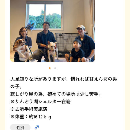
よくある質問
SHOP
ブログ
協賛企業について
人見知りな所がありますが、慣れれば甘えん坊の男
の子。
寂しがり屋の為、初めての場所は少し苦手。
※りんどう湖シェルター在籍
※去勢手術実施済
※体重：約16.12ｋｇ
性別