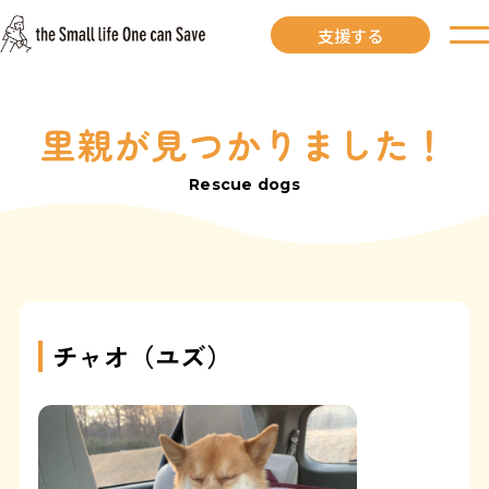
支援する
里親が見つかりました！
お知らせ
Rescue dogs
里親募集中
里親募集中ワンコ
里親になるには
チャオ（ユズ）
里親が見つかりました