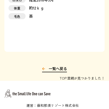
約12ｋｇ
体重
運営：藤和那須リゾート株式会社
茶
毛色
Copyright © Towa Nasu Resort Co. All Rights Reserved.
一覧へ戻る
TOP
里親が見つかりました！
運営：藤和那須リゾート株式会社