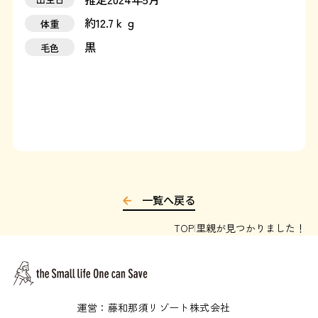
約12.7ｋｇ
体重
運営：藤和那須リゾート株式会社
黒
毛色
Copyright © Towa Nasu Resort Co. All Rights Reserved.
一覧へ戻る
TOP
里親が見つかりました！
運営：藤和那須リゾート株式会社