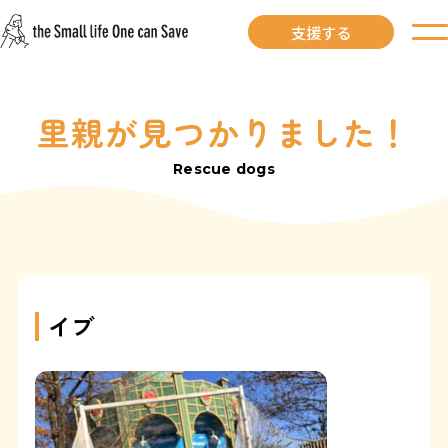
支援する
里親が見つかりました！
お知らせ
Rescue dogs
里親募集中
里親募集中ワンコ
里親になるには
イブ
里親が見つかりました