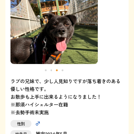
よくある質問
SHOP
ブログ
協賛企業について
ラブの兄妹で、少し人見知りですが落ち着きのある
優しい性格です。
お散歩も上手に出来るようになりました！
※那須ハイシェルター在籍
※去勢手術未実施
性別
推定2024年5月
出生日