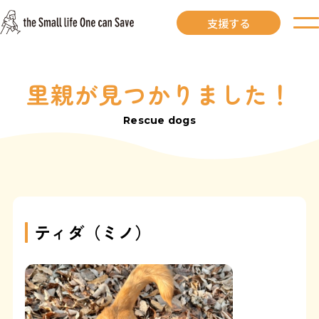
支援する
里親が見つかりました！
お知らせ
Rescue dogs
里親募集中
里親募集中ワンコ
里親になるには
ティダ（ミノ）
里親が見つかりました