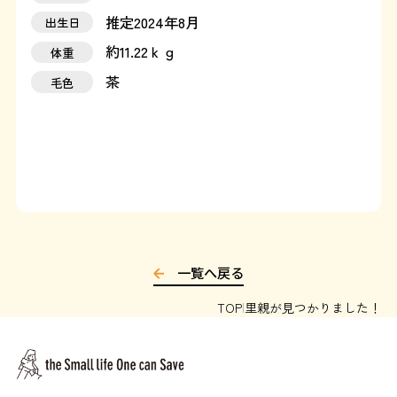
推定2024年8月
出生日
運営：藤和那須リゾート株式会社
約11.22ｋｇ
体重
茶
Copyright © Towa Nasu Resort Co. All Rights Reserved.
毛色
一覧へ戻る
TOP
里親が見つかりました！