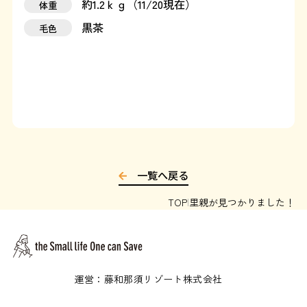
約1.2ｋｇ（11/20現在）
体重
運営：藤和那須リゾート株式会社
黒茶
毛色
Copyright © Towa Nasu Resort Co. All Rights Reserved.
一覧へ戻る
TOP
里親が見つかりました！
運営：藤和那須リゾート株式会社