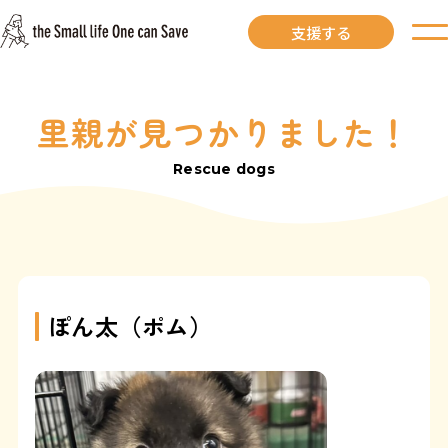
支援する
里親が見つかりました！
お知らせ
Rescue dogs
里親募集中
里親募集中ワンコ
里親になるには
ぽん太（ポム）
里親が見つかりました