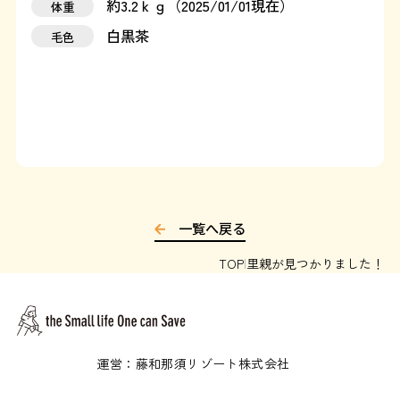
約3.2ｋｇ（2025/01/01現在）
体重
運営：藤和那須リゾート株式会社
白黒茶
毛色
Copyright © Towa Nasu Resort Co. All Rights Reserved.
一覧へ戻る
TOP
里親が見つかりました！
運営：藤和那須リゾート株式会社