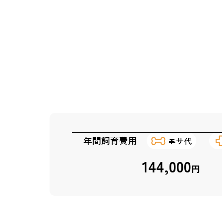
年間飼育費用
エサ代
144,000
円