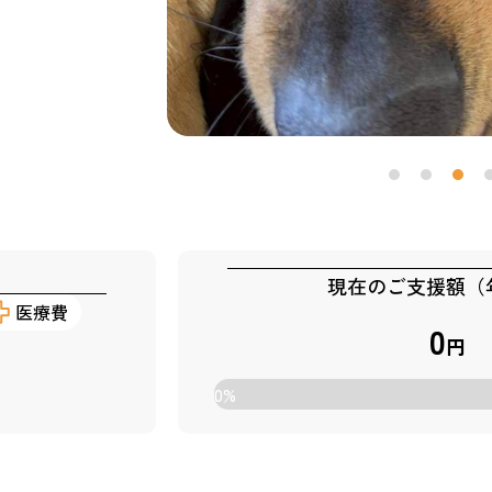
現在のご支援額（
医療費
0
円
0
%