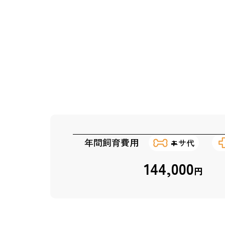
年間飼育費用
エサ代
144,000
円