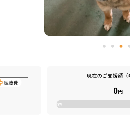
現在のご支援額（
医療費
0
円
0
%