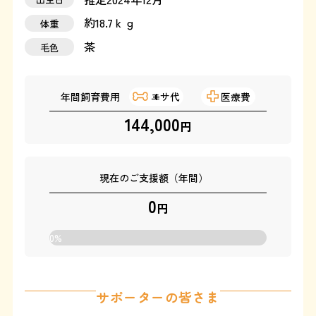
約18.7ｋｇ
体重
運営：藤和那須リゾート株式会社
茶
毛色
Copyright © Towa Nasu Resort Co. All Rights Reserved.
年間飼育費用
エサ代
医療費
144,000
円
現在のご支援額（年間）
0
円
0
%
サポーターの皆さま