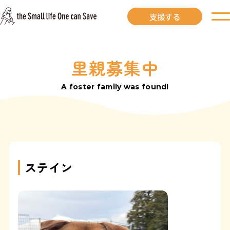
支援する
里親募集中
お知らせ
A foster family was found!
里親募集中
里親募集中ワンコ
里親になるには
ステイン
里親が見つかりました