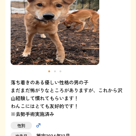
よくある質問
SHOP
ブログ
協賛企業について
落ち着きのある優しい性格の男の子
まだまだ怖がりなところがありますが、これから沢
山経験して慣れてもらいます！
わんこにはとても友好的です！
※去勢手術実施済み
性別
推定2024年12月
出生日