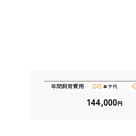
年間飼育費用
エサ代
144,000
円