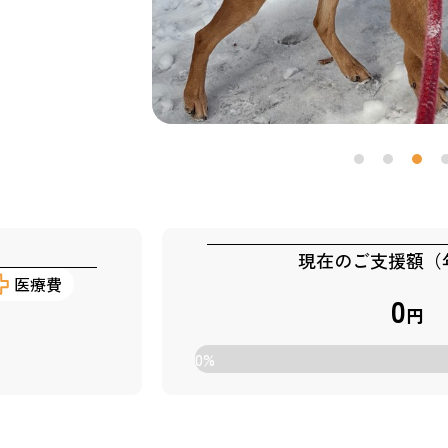
現在のご支援額（
医療費
0
円
0
%