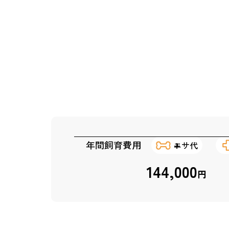
年間飼育費用
エサ代
144,000
円