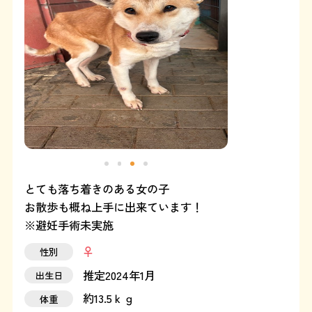
よくある質問
SHOP
ブログ
協賛企業について
とても落ち着きのある女の子
お散歩も概ね上手に出来ています！
※避妊手術未実施
性別
推定2024年1月
出生日
約13.5ｋｇ
体重