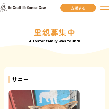
支援する
里親募集中
お知らせ
A foster family was found!
里親募集中
里親募集中ワンコ
里親になるには
サニー
里親が見つかりました