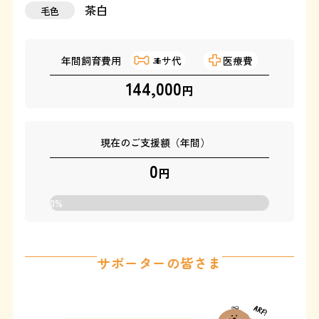
茶白
毛色
運営：藤和那須リゾート株式会社
年間飼育費用
エサ代
医療費
Copyright © Towa Nasu Resort Co. All Rights Reserved.
144,000
円
現在のご支援額（年間）
0
円
0
%
サポーターの皆さま