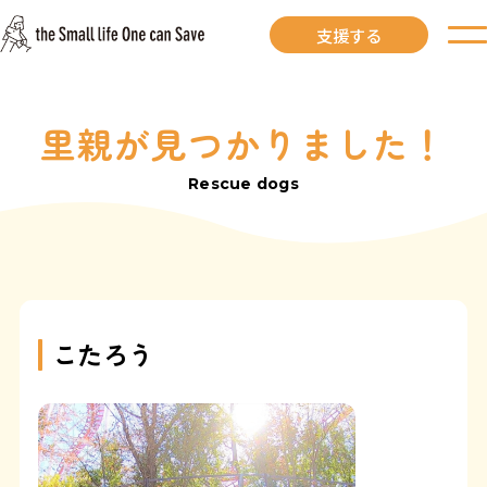
支援する
里親が見つかりました！
お知らせ
Rescue dogs
里親募集中
里親募集中ワンコ
里親になるには
こたろう
里親が見つかりました