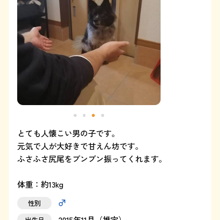
よくある質問
SHOP
ブログ
協賛企業について
とても人懐こい男の子です。
元気で人が大好きで甘えん坊です。
ふさふさ尻尾をブンブン振ってくれます。
体重：約13kg
性別
2015年11月（推定）
出生日