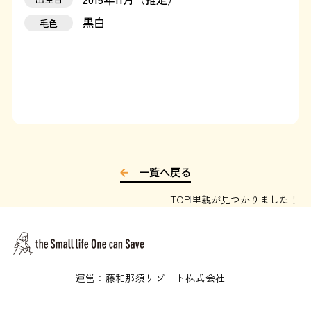
黒白
毛色
運営：藤和那須リゾート株式会社
Copyright © Towa Nasu Resort Co. All Rights Reserved.
一覧へ戻る
TOP
里親が見つかりました！
運営：藤和那須リゾート株式会社