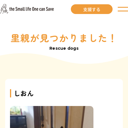
支援する
里親が見つかりました！
お知らせ
Rescue dogs
里親募集中
里親募集中ワンコ
里親になるには
しおん
里親が見つかりました