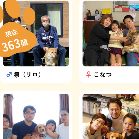
現在
363
頭
凛（リロ）
こなつ