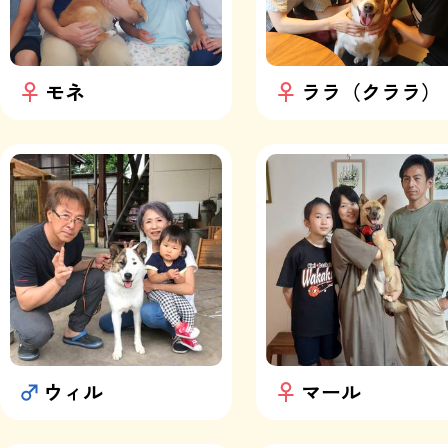
モネ
ララ（クララ）
ウィル
マール