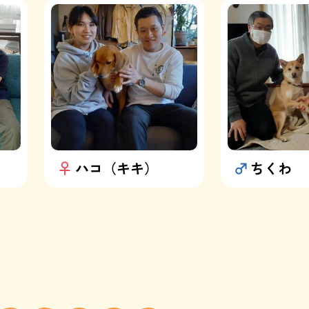
ハコ（キキ）
ちくわ