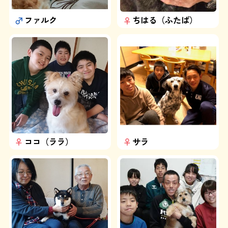
よくある質問
ファルク
ちはる（ふたば）
SHOP
ブログ
協賛企業について
ココ（ララ）
サラ