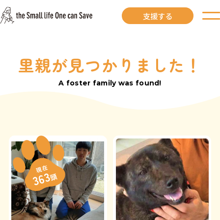
支援する
里親が見つかりました！
お知らせ
A foster family was found!
里親募集中
里親募集中ワンコ
里親になるには
現在
363
頭
里親が見つかりました