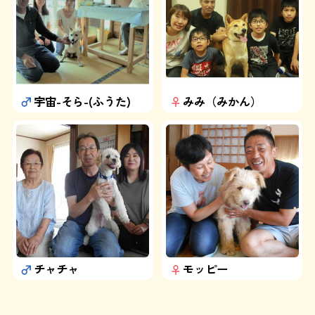
宇宙-そら-(ふうた)
みみ（みかん）
チャチャ
モッピー