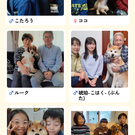
運営：藤和那須リゾート株式会社
こたろう
ココ
Copyright © Towa Nasu Resort Co. All Rights Reserved.
ルーク
琥珀-こはく- (ぶん
た)