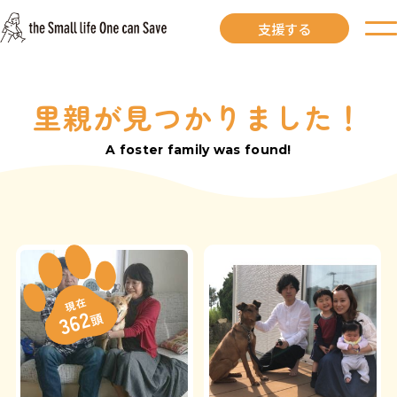
支援する
里親が見つかりました！
お知らせ
A foster family was found!
里親募集中
里親募集中ワンコ
里親になるには
現在
362
頭
里親が見つかりました