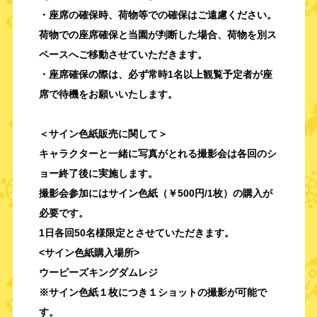
・座席の確保時、荷物等での確保はご遠慮ください。
荷物での座席確保と当園が判断した場合、荷物を別ス
ペースへご移動させていただきます。
・座席確保の際は、必ず
常時1名以上観覧予定者が座
席で待機をお願いいたします。
＜サイン色紙販売に関して＞
キャラクターと一緒に写真がとれる撮影会は各回のシ
ョー終了後に実施します。
撮影会参加にはサイン色紙（￥
500
円
/1
枚）の購入が
必要です。
1
日各回
50
名様限定とさせていただきます。
<サイン色紙購入場所>
ウーピーズキングダムレジ
※サイン色紙１枚につき１ショットの撮影が可能で
す。