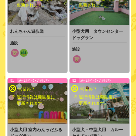
更新されます。
更新されます。
わんちゃん遊歩道
小型犬用 タウンセンター
ドッグラン
施設
施設
51
ｶﾙｰｾﾙﾊﾟｰｸ･ﾋﾞｸﾄﾘｱﾝ
52
ｶﾙｰｾﾙﾊﾟｰｸ･ﾋﾞｸﾄﾘｱﾝ
※ 運行情報は開園後に
※ 運行情報は開園後に
更新されます。
更新されます。
小型犬用 室内わんっだふる
小型犬・中型犬用 カルー