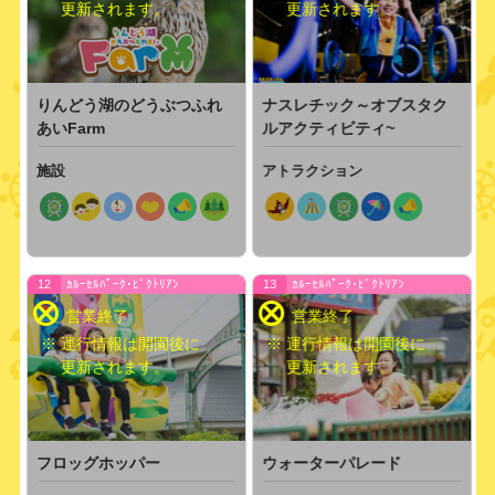
更新されます。
更新されます。
りんどう湖のどうぶつふれ
ナスレチック～オブスタク
あいFarm
ルアクティビティ~
施設
アトラクション
12
ｶﾙｰｾﾙﾊﾟｰｸ･ﾋﾞｸﾄﾘｱﾝ
13
ｶﾙｰｾﾙﾊﾟｰｸ･ﾋﾞｸﾄﾘｱﾝ
※ 運行情報は開園後に
※ 運行情報は開園後に
更新されます。
更新されます。
ウォーターパレード
フロッグホッパー