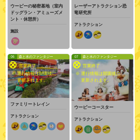
おすすめ！
ふれあい
ウーピーの秘密基地（室内
レーザーアトラクション恐
ドッグラン・アミューズメ
竜研究所
ント・休憩所）
※小学生以下は原則保護者（中学生以上）の同乗が
アトラクション
必要です。
施設
※身長制限は各アトラクションページでご確認くだ
さい。
06
森と水のファンタジー
07
森と水のファンタジー
※ 運行情報は開園後に
※ 運行情報は開園後に
更新されます。
更新されます。
ファミリートレイン
ウーピーコースター
アトラクション
アトラクション