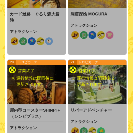
カード迷路 ぐるり森大冒
洞窟探検 MOGURA
険
アトラクション
アトラクション
20
トロピカーナ
21
トロピカーナ
※ 運行情報は開園後に
※ 運行情報は開園後に
更新されます。
更新されます。
屋内型コースターSHINPI＋
リバーアドベンチャー
（シンピプラス）
アトラクション
アトラクション