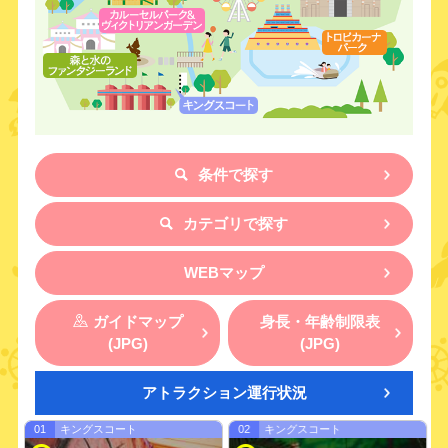
条件で探す
カテゴリで探す
WEBマップ
ガイドマップ
身長・年齢制限表
(JPG)
(JPG)
人気
WEBチケット
NEW
アトラクション運行状況
アトラクション
対応
アトラクション
01
キングスコート
02
キングスコート