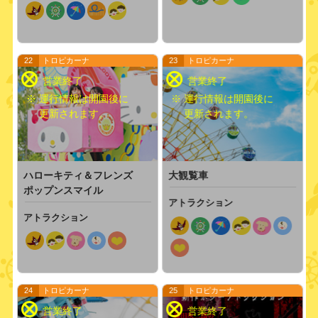
22
トロピカーナ
23
トロピカーナ
※ 運行情報は開園後に
※ 運行情報は開園後に
更新されます。
更新されます。
ハローキティ＆フレンズ
大観覧車
ポップンスマイル
アトラクション
アトラクション
24
トロピカーナ
25
トロピカーナ