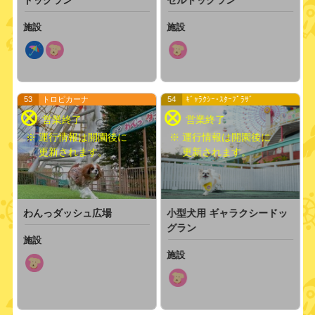
ドッグラン
セルドッグラン
施設
施設
53
トロピカーナ
54
ｷﾞｬﾗｸｼｰ･ｽﾀｰﾌﾟﾗｻﾞ
※ 運行情報は開園後に
※ 運行情報は開園後に
更新されます。
更新されます。
わんっダッシュ広場
小型犬用 ギャラクシードッ
グラン
施設
施設