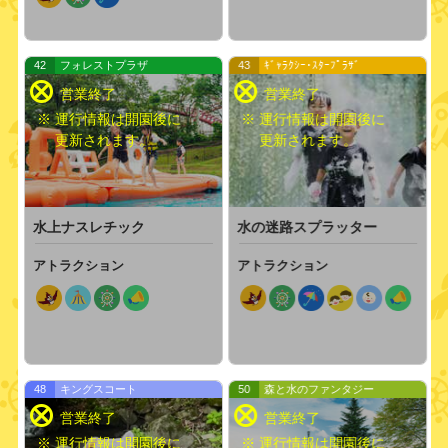
42
フォレストプラザ
43
ｷﾞｬﾗｸｼｰ･ｽﾀｰﾌﾟﾗｻﾞ
※ 運行情報は開園後に
※ 運行情報は開園後に
更新されます。
更新されます。
水上ナスレチック
水の迷路スプラッター
アトラクション
アトラクション
48
キングスコート
50
森と水のファンタジー
※ 運行情報は開園後に
※ 運行情報は開園後に