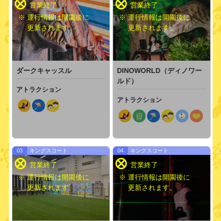
※ 運行情報は開園後に
※ 運行情報は開園後に
更新されます。
更新されます。
雨でも楽しめる
3〜6歳（幼児）
ジェット
と一緒
コースター
ダークキャッスル
DINOWORLD（ディノワー
ルド）
アトラクション
アトラクション
愛犬と一緒
妊娠中の方可
0〜2歳児
乗車可
03
キングスコート
04
キングスコート
※ 運行情報は開園後に
※ 運行情報は開園後に
更新されます。
更新されます。
この季節
自然・動物