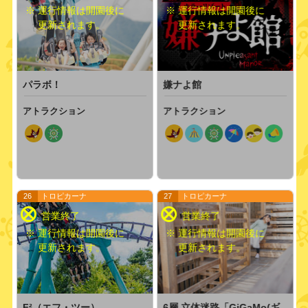
※ 運行情報は開園後に
※ 運行情報は開園後に
更新されます。
更新されます。
パラボ！
嫌ナよ館
アトラクション
アトラクション
26
トロピカーナ
27
トロピカーナ
※ 運行情報は開園後に
※ 運行情報は開園後に
更新されます。
更新されます。
F²（エフ・ツー）
6層 立体迷路「GiGaMo(ギ