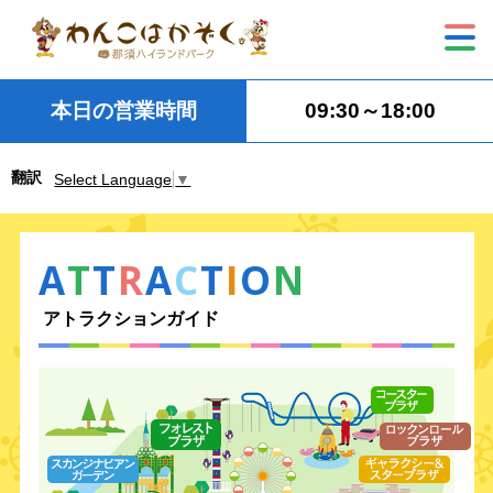
本日の営業時間
09:30～18:00
翻訳
Select Language
▼
A
T
T
R
A
C
T
I
O
N
アトラクションガイド