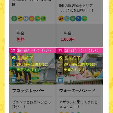
園
8個の障害物をクリア
し、頂点を目指せ！！
料金
料金
無料
1,000
円
ｶﾙｰｾﾙﾊﾟｰｸ･ﾋﾞｸﾄﾘｱﾝ
ｶﾙｰｾﾙﾊﾟｰｸ･ﾋﾞｸﾄﾘｱﾝ
12
13
※ 運行情報は開園後に
※ 運行情報は開園後に
更新されます。
更新されます。
ウォーターパレード
フロッグホッパー
アザラシに乗って水にじ
ピョンッとお空へひとっ
ゃぶ～ん！！
飛び！！