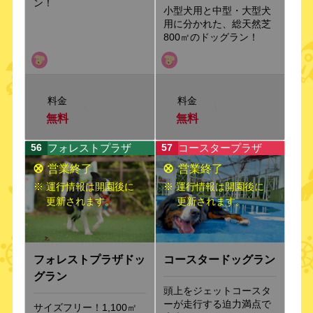
ン！
小型犬用と中型・大型犬
用に分かれた、総天然芝
800㎡のドッグラン！
料金
料金
無料
無料
フォレストプラザ
コースタープラザ
56
57
※ 運行情報は開園後に
※ 運行情報は開園後に
更新されます。
更新されます。
フォレストプラザドッ
コースタードッグラン
グラン
頭上をジェットコースタ
ーが走行する迫力満点で
サイズフリー！1,100㎡