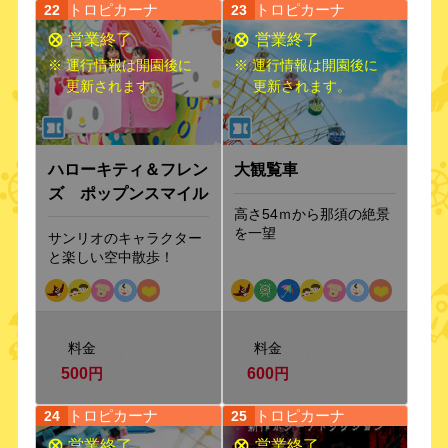
トロピカーナ
トロピカーナ
22
23
※ 運行情報は開園後に
※ 運行情報は開園後に
更新されます。
更新されます。
ハローキティ＆フレン
大観覧車
ズ ポップンスマイル
高さ54ｍから那須の絶景
を一望
サンリオのキャラクター
と楽しい空中散歩！
料金
料金
500
円
600
円
トロピカーナ
トロピカーナ
24
25