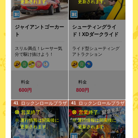
更新されます。
更新されます。
ジャイアントゴーカー
シューティングライ
ト
ド！XDダークライド
スリル満点！レーサー気
ライド型シューティング
分で駆け抜けよう！
アトラクション
料金
料金
600
円
800
円
ロックンロールプラザ
ロックンロールプラザ
41
41
※ 運行情報は開園後に
※ 運行情報は開園後に
更新されます。
更新されます。