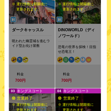
※ 運行情報は開園後に
※ 運行情報は開園後に
更新されます。
更新されます。
ダークキャッスル
DINOWORLD（ディ
ノワールド）
呪われた幽霊城を進むラ
イド型お化け屋敷
恐竜の世界を探検！目指
せ恐竜王！
料金
料金
700
円
700
円
キングスコート
キングスコート
03
04
※ 運行情報は開園後に
※ 運行情報は開園後に
更新されます。
更新されます。