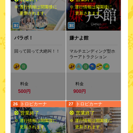
※ 運行情報は開園後に
※ 運行情報は開園後に
更新されます。
更新されます。
パラボ！
嫌ナよ館
回って回って大絶叫！！
マルチエンディング型ホ
ラーアトラクション
料金
料金
500
円
900
円
トロピカーナ
トロピカーナ
26
27
※ 運行情報は開園後に
※ 運行情報は開園後に
更新されます。
更新されます。