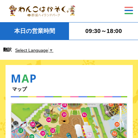
38
57
39
本日の営業時間
09:30～18:00
36
3
翻訳
Select Language
▼
40
42
56
41
41
0
M
A
P
33
34
54
マップ
30
31
52
17
16
27
15
19
51
14
10
18
23
2
11
12
13
53
09