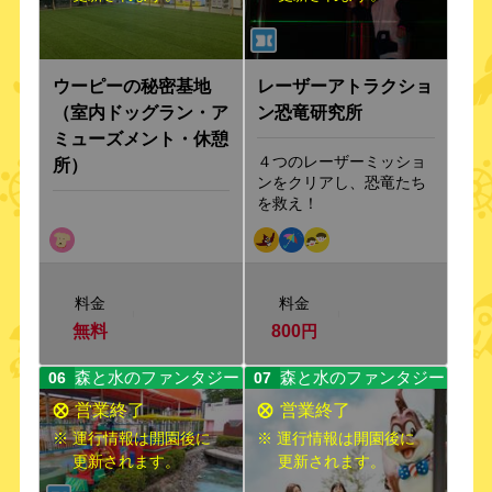
ウーピーの秘密基地
レーザーアトラクショ
（室内ドッグラン・ア
ン恐竜研究所
ミューズメント・休憩
４つのレーザーミッショ
所）
ンをクリアし、恐竜たち
を救え！
料金
料金
無料
800
円
森と水のファンタジー
森と水のファンタジー
06
07
※ 運行情報は開園後に
※ 運行情報は開園後に
更新されます。
更新されます。