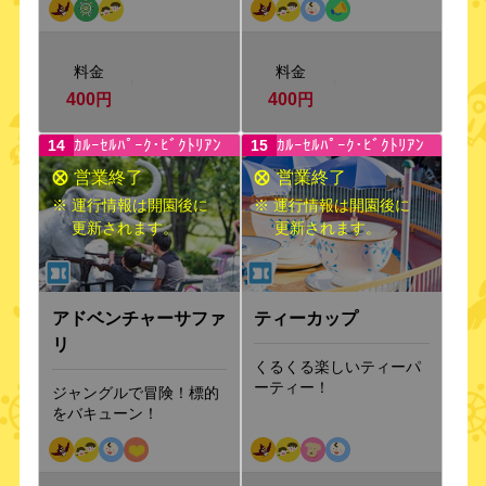
料金
料金
400
円
400
円
ｶﾙｰｾﾙﾊﾟｰｸ･ﾋﾞｸﾄﾘｱﾝ
ｶﾙｰｾﾙﾊﾟｰｸ･ﾋﾞｸﾄﾘｱﾝ
14
15
※ 運行情報は開園後に
※ 運行情報は開園後に
更新されます。
更新されます。
アドベンチャーサファ
ティーカップ
リ
くるくる楽しいティーパ
ーティー！
ジャングルで冒険！標的
をバキューン！