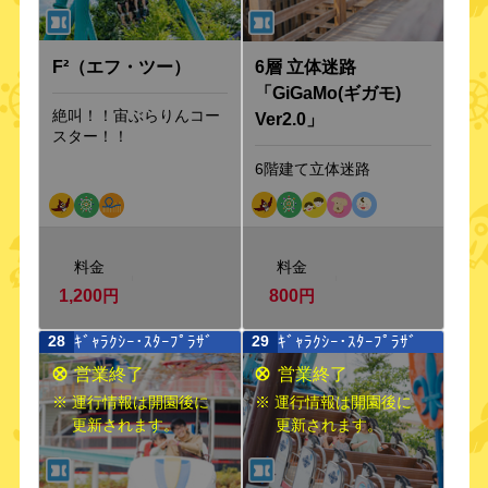
F²（エフ・ツー）
6層 立体迷路
「GiGaMo(ギガモ)
絶叫！！宙ぶらりんコー
Ver2.0」
スター！！
6階建て立体迷路
料金
料金
1,200
円
800
円
ｷﾞｬﾗｸｼｰ･ｽﾀｰﾌﾟﾗｻﾞ
ｷﾞｬﾗｸｼｰ･ｽﾀｰﾌﾟﾗｻﾞ
28
29
※ 運行情報は開園後に
※ 運行情報は開園後に
更新されます。
更新されます。