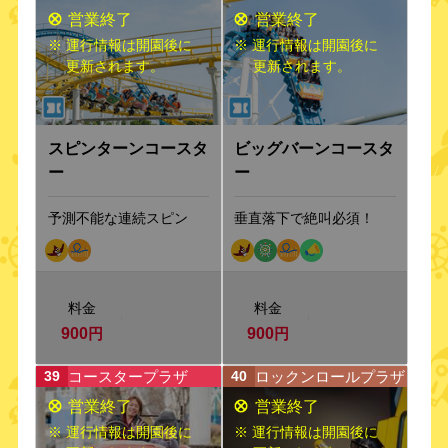
※ 運行情報は開園後に
※ 運行情報は開園後に
更新されます。
更新されます。
スピンターンコースタ
ビッグバーンコースタ
ー
ー
予測不能な連続スピン
垂直落下で絶叫必須！
料金
料金
900
円
900
円
コースタープラザ
ロックンロールプラザ
39
40
※ 運行情報は開園後に
※ 運行情報は開園後に