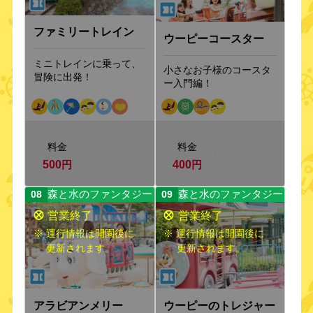
ファミリートレイン
ウーピーコースター
ミニトレインに乗って、
小さなお子様のコースタ
冒険に出発！
ー入門編！
料金
料金
500
円
400
円
森と水のファンタジー
森と水のファンタジー
08
09
※ 運行情報は開園後に
※ 運行情報は開園後に
更新されます。
更新されます。
アラビアンメリー
ウーピーのトレジャー