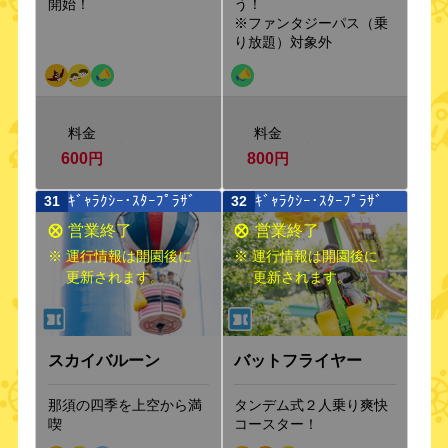
開始！
う！
※ファンタジーパス（乗
り放題）対象外
料金
料金
600
円
800
円
ｷﾞｬﾗｸｼｰ･ｽﾀｰﾌﾟﾗｻﾞ
ｷﾞｬﾗｸｼｰ･ｽﾀｰﾌﾟﾗｻﾞ
31
32
※ 運行情報は開園後に
※ 運行情報は開園後に
更新されます。
更新されます。
バットフライヤー
スカイバルーン
タンデム式２人乗り爽快
那須の四季を上空から満
コースター！
喫