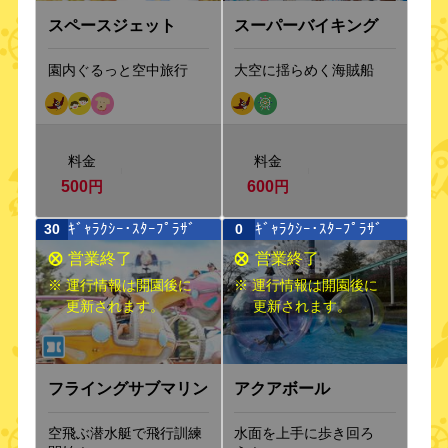
スーパーバイキング
スペースジェット
大空に揺らめく海賊船
園内ぐるっと空中旅行
料金
料金
500
円
600
円
ｷﾞｬﾗｸｼｰ･ｽﾀｰﾌﾟﾗｻﾞ
ｷﾞｬﾗｸｼｰ･ｽﾀｰﾌﾟﾗｻﾞ
30
0
※ 運行情報は開園後に
※ 運行情報は開園後に
更新されます。
更新されます。
フライングサブマリン
アクアボール
空飛ぶ潜水艇で飛行訓練
水面を上手に歩き回ろ