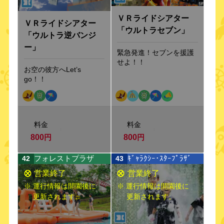
ＶＲライドシアター
ＶＲライドシアター
「ウルトラセブン」
「ウルトラ逆バンジ
ー」
緊急発進！セブンを援護
せよ！！
お空の彼方へLet’s
go！！
料金
料金
800
円
800
円
フォレストプラザ
ｷﾞｬﾗｸｼｰ･ｽﾀｰﾌﾟﾗｻﾞ
42
43
※ 運行情報は開園後に
※ 運行情報は開園後に
更新されます。
更新されます。