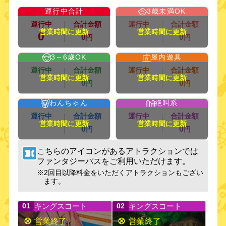
運行中合計
3歳未満OK
運行中
合計金額
運行中
合計金額
0
0
0
円
円
3～6歳OK
屋内遊具
運行中
合計金額
運行中
合計金額
0
0
円
円
わんちゃん
絶叫系
運行中
合計金額
運行中
合計金額
0
0
円
円
こちらのアイコンがあるアトラクションでは
ファンタジーパスをご利用いただけます。
※
2回目以降料金をいただくアトラクションもござい
ます。
キングスコート
キングスコート
01
02