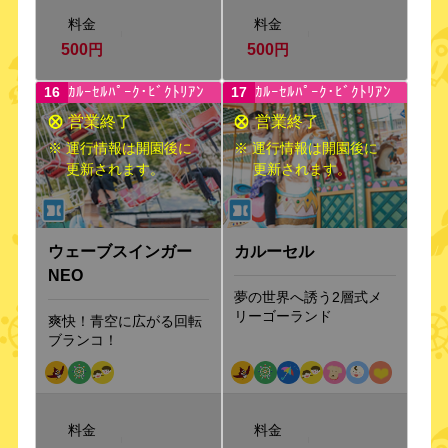
料金
料金
500
円
500
円
ｶﾙｰｾﾙﾊﾟｰｸ･ﾋﾞｸﾄﾘｱﾝ
ｶﾙｰｾﾙﾊﾟｰｸ･ﾋﾞｸﾄﾘｱﾝ
16
17
※ 運行情報は開園後に
※ 運行情報は開園後に
更新されます。
更新されます。
ウェーブスインガー
カルーセル
NEO
夢の世界へ誘う2層式メ
リーゴーランド
爽快！青空に広がる回転
ブランコ！
料金
料金