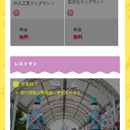
広大なドッグラン！
の人工芝ドッグラン！
料金
料金
無料
無料
営業終了
※ 運行情報は開園後に更新されます。