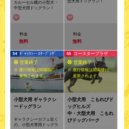
型犬用ドッグラン！
カルーセル横の小型犬・
中型犬用ドッグラン！
料金
料金
無料
無料
ｷﾞｬﾗｸｼｰ･ｽﾀｰﾌﾟﾗｻﾞ
コースタープラザ
54
55
※ 運行情報は開園後に
※ 運行情報は開園後に
更新されます。
更新されます。
小型犬用 ギャラクシ
小型犬用 こもれびド
ードッグラン
ッグヒルズ
中・大型犬用 こもれ
ギャラクシーカフェ近く
びドッグパーク
の、小型犬専用ドッグラ