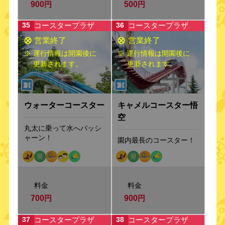
900
円
500
円
コースタープラザ
コースタープラザ
35
36
※ 運行情報は開園後に
※ 運行情報は開園後に
更新されます。
更新されます。
ウォーターコースター
キャメルコースター悟
空
丸太に乗って水へバッシ
ャーン！
園内最長のコースター！
料金
料金
700
円
900
円
コースタープラザ
コースタープラザ
37
38