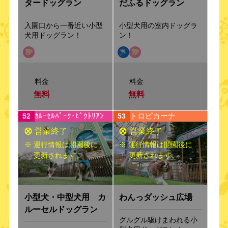
タードッグラン
だふるドッグラン
入園口から一番近い小型
小型犬用の室内ドッグラ
犬用ドッグラン！
ン！
料金
料金
無料
無料
ｶﾙｰｾﾙﾊﾟｰｸ･ﾋﾞｸﾄﾘｱﾝ
トロピカーナ
52
53
※ 運行情報は開園後に
※ 運行情報は開園後に
更新されます。
更新されます。
小型犬・中型犬用 カ
わんっダッシュ広場
ルーセルドッグラン
グルグル駆けまわれる小