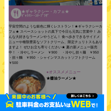
★ギャラクシー・カフェ★
ｷﾞｬﾗｸｼｰ･ｽﾀｰﾌﾟﾗｻﾞ
宇宙空間のような銀色に輝くレストラン！★ギャラクシーカ
フェ★ スペースショットの真下で今日も元気に営業中！ み
んな大好きなラーメンやうどん！ 食べ歩きできるサイドメ
ニューや種類豊富なソフトクリーム、限定チュリトスもあり
ますよ！ ぜひお立ち寄りください★ 夏の新メニュー販売
中！ ・冷やしラーメン ￥900 ・冷やし担々麺 ￥950
・担々麵 ￥950 ・シャインマスカットソフトクリーム
￥500
●オススメメニュー
★醬油ラーメン★