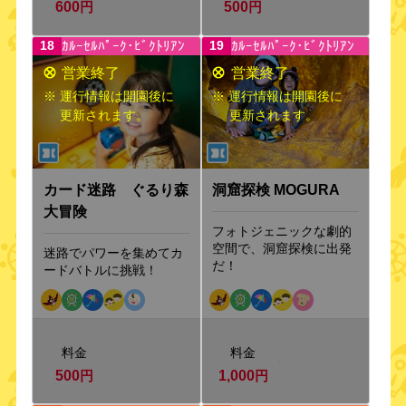
600
円
500
円
ｶﾙｰｾﾙﾊﾟｰｸ･ﾋﾞｸﾄﾘｱﾝ
ｶﾙｰｾﾙﾊﾟｰｸ･ﾋﾞｸﾄﾘｱﾝ
18
19
※ 運行情報は開園後に
※ 運行情報は開園後に
更新されます。
更新されます。
カード迷路 ぐるり森
洞窟探検 MOGURA
大冒険
フォトジェニックな劇的
空間で、洞窟探検に出発
迷路でパワーを集めてカ
だ！
ードバトルに挑戦！
料金
料金
500
円
1,000
円