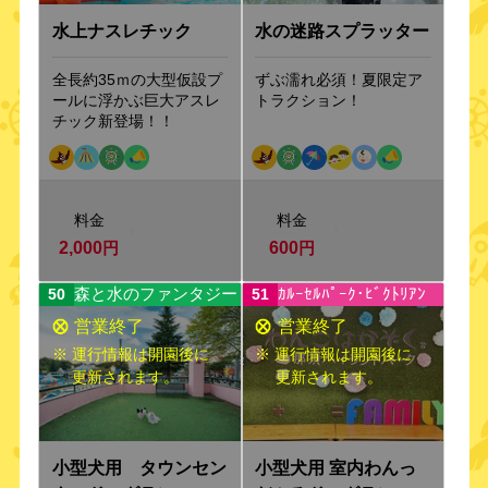
水上ナスレチック
水の迷路スプラッター
全長約35ｍの大型仮設プ
ずぶ濡れ必須！夏限定ア
ールに浮かぶ巨大アスレ
トラクション！
チック新登場！！
料金
料金
2,000
円
600
円
森と水のファンタジー
ｶﾙｰｾﾙﾊﾟｰｸ･ﾋﾞｸﾄﾘｱﾝ
50
51
※ 運行情報は開園後に
※ 運行情報は開園後に
更新されます。
更新されます。
小型犬用 タウンセン
小型犬用 室内わんっ