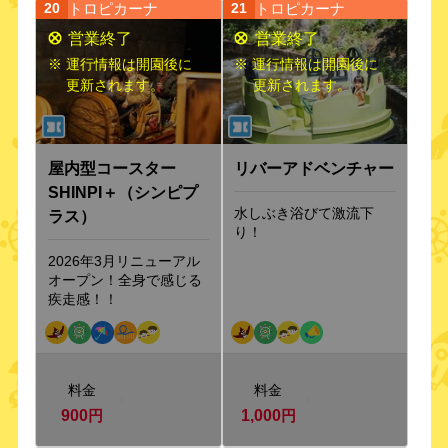
トロピカーナ
トロピカーナ
20
21
※ 運行情報は開園後に
※ 運行情報は開園後に
更新されます。
更新されます。
屋内型コースター
リバーアドベンチャー
SHINPI＋（シンピプ
水しぶき浴びて激流下
ラス）
り！
2026年3月リニューアル
オープン！全身で感じる
疾走感！！
料金
料金
900
円
1,000
円