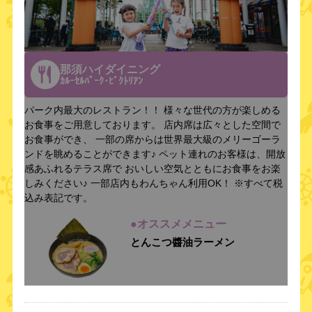
那須ハイダイニング
ｶﾙｰｾﾙﾊﾟｰｸ･ﾋﾞｸﾄﾘｱﾝ
パーク内最大のレストラン！！ 様々な世代の方が楽しめる
お食事をご用意しております。 店内席は広々とした空間で
お食事ができ、 一部の席からは世界最大級のメリーゴーラ
ンドを眺めることができます♪ ペット連れのお客様は、開放
感あふれるテラス席で おいしい空気とともにお食事をお楽
しみください♪ 一部店内もわんちゃん利用OK！ ※すべて税
込み表記です。
●オススメメニュー
とんこつ醬油ラーメン