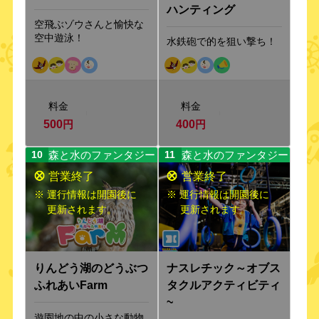
ハンティング
空飛ぶゾウさんと愉快な
空中遊泳！
水鉄砲で的を狙い撃ち！
料金
料金
500
円
400
円
森と水のファンタジー
森と水のファンタジー
10
11
※ 運行情報は開園後に
※ 運行情報は開園後に
更新されます。
更新されます。
りんどう湖のどうぶつ
ナスレチック～オブス
ふれあいFarm
タクルアクティビティ
~
遊園地の中の小さな動物