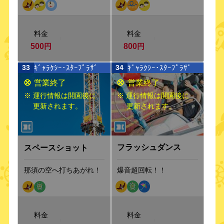
料金
料金
500
円
800
円
ｷﾞｬﾗｸｼｰ･ｽﾀｰﾌﾟﾗｻﾞ
ｷﾞｬﾗｸｼｰ･ｽﾀｰﾌﾟﾗｻﾞ
33
34
※ 運行情報は開園後に
※ 運行情報は開園後に
更新されます。
更新されます。
フラッシュダンス
スペースショット
爆音超回転！！
那須の空へ打ちあがれ！
料金
料金