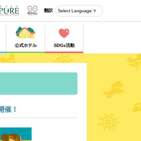
翻訳
Select Language
▼
公式ホテル
SDGs活動
開催！