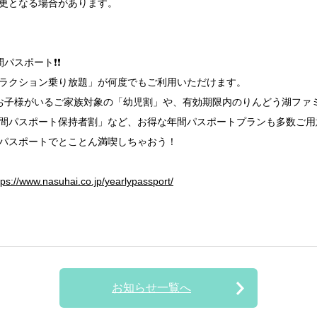
更となる場合があります。
パスポート❗❗
ラクション乗り放題」が何度でもご利用いただけます。
お子様がいるご家族対象の「幼児割」や、有効期限内のりんどう湖ファ
間パスポート保持者割」など、お得な年間パスポートプランも多数ご用
パスポートでとことん満喫しちゃおう！
tps://www.nasuhai.co.jp/yearlypassport/
お知らせ一覧へ