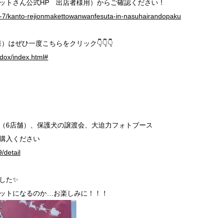
ケットさん公式HP 出店者様用）からご確認ください！
nk-7/kanto-rejionmakettowanwanfesuta-in-nasuhairandopaku
はぜひ一度こちらをクリック👇👇👇
tdox/index.html#
（6店舗）、保護犬の譲渡会、大迫力フォトブース
ご購入ください
/detail
した✨
ットになるのか…お楽しみに！！！