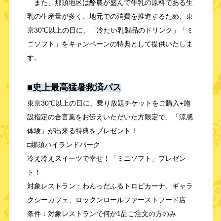
また、那須地区は酪農が盛んで牛乳の原料である生
乳の生産量が多く、地元での消費を推進するため、東
京30℃以上の日に、「冷たい乳製品のドリンク」「ミ
ニソフト」をキャンペーンの特典として提供いたしま
す。
■史上最高猛暑救済パス
東京30℃以上の日に、乗り放題チケットをご購入+施
設指定の合言葉をお伝えいただいた方限定で、「涼感
体験」が出来る特典をプレゼント！
□那須ハイランドパーク
冷え冷えスイーツで幸せ！「ミニソフト」プレゼン
ト！
対象レストラン：わんっだふるトロピカーナ、ギャラ
クシーカフェ、ロックンロールファーストフード店
条件：対象レストランで何か1品ご注文の方のみ