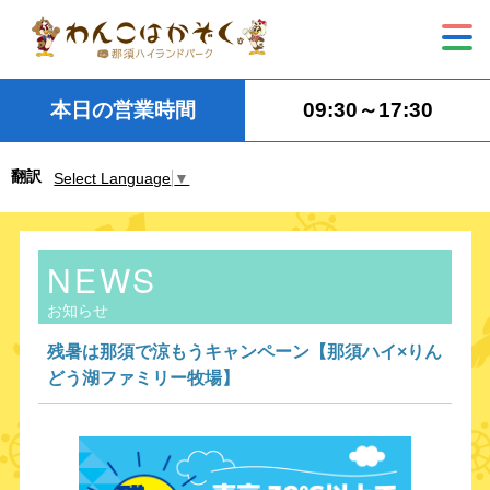
本日の営業時間
09:30～17:30
翻訳
Select Language
▼
NEWS
お知らせ
残暑は那須で涼もうキャンペーン【那須ハイ×りん
どう湖ファミリー牧場】