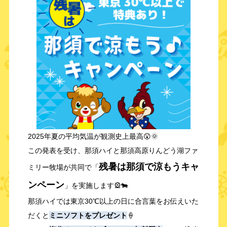
2025年夏の平均気温が観測史上最高😲🌞
この発表を受け、那須ハイと那須高原りんどう湖ファ
残暑は那須で涼もうキャ
ミリー牧場が共同で「
ンペーン
」を実施します🎡🐄
那須ハイでは東京30℃以上の日に合言葉をお伝えいた
だくと
ミニソフトをプレゼント
🍦