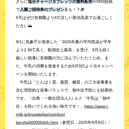
さらに
塩分チャージタブレッツの無料配布
やSNS投稿
で
入園ご招待券のプレゼント
も！？🎁
9月はぜひ首都圏より6℃涼しい那須高原でお過ごしく
ださい⛰
9/1に気象庁が発表した「2025年夏の平均気温が平年
より2.36℃高く、観測史上最高」を受け、9月も続く
厳しい残暑に首都圏の方に涼んでいただくため、ま
た、牛乳の消費を推進するため9月9日より当キャンペ
ーンを開始いたします。
牛乳は「たんぱく質、脂質、糖質」の三大栄養素を
含む理想的な栄養バランスで、熱中症予防にも効果的
です。〈出典：一般社団法人Jミルク「牛乳は「熱中
症」を防いでくれる強い味方です！」
https://www.j-
milk.jp/
knowledge/nutrition/
berohe000000dj4r.html
（
参照日：2025年9月8日）〉