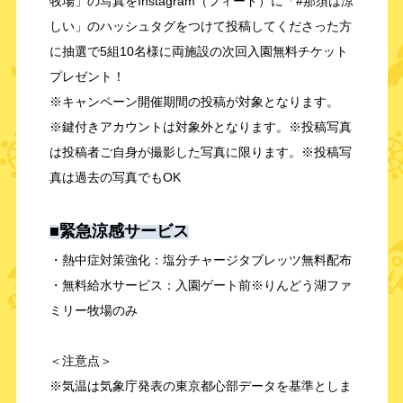
牧場」の写真をInstagram（フィード）に「#那須は涼
しい」のハッシュタグをつけて投稿してくださった方
に抽選で5組10名様に両施設の次回入園無料チケット
プレゼント！
※キャンペーン開催期間の投稿が対象となります。
※鍵付きアカウントは対象外となります。※投稿写真
は投稿者ご自身が撮影した写真に限ります。※投稿写
真は過去の写真でもOK
■緊急涼感サービス
・熱中症対策強化：塩分チャージタブレッツ無料配布
・無料給水サービス：入園ゲート前※りんどう湖ファ
ミリー牧場のみ
＜注意点＞
※気温は気象庁発表の東京都心部データを基準としま