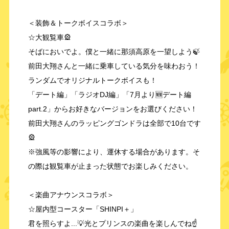
＜装飾＆トークボイスコラボ＞
☆大観覧車🎡
そばにおいでよ。僕と一緒に那須高原を一望しよう🍃
前田大翔さんと一緒に乗車している気分を味わおう！
ランダムでオリジナルトークボイスも！
「デート編」「ラジオDJ編」「7月より🆕デート編
part.2」からお好きなバージョンをお選びください！
前田大翔さんのラッピングゴンドラは全部で10台です
🎡
※強風等の影響により、運休する場合があります。そ
の際は観覧車が止まった状態でお楽しみください。
＜楽曲アナウンスコラボ＞
☆屋内型コースター「SHINPI＋」
君を照らすよ...💡光とプリンスの楽曲を楽しんでね☝️