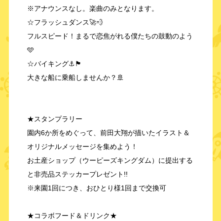
※アナウンスなし。楽曲のみとなります。
☆フラッシュダンス🚀💨
フルスピード！まるで恋焦がれる僕たちの鼓動のよう
🩵
☆バイキング⚓🏴
大きな船に乗船しませんか？🚢
★スタンプラリー
園内6か所をめぐって、前田大翔が描いたイラスト＆
オリジナルメッセージを集めよう！
お土産ショップ（ウーピーズキングダム）に提出する
と非売品ステッカープレゼント!!
※来園1回につき、おひとり様1回まで交換可
★コラボフード＆ドリンク★