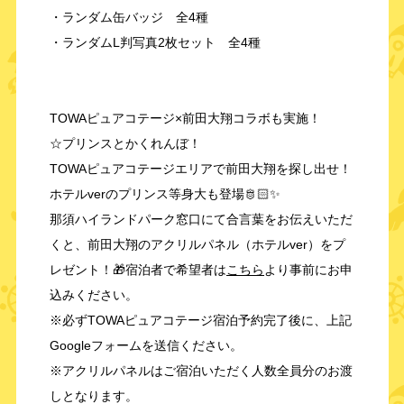
・ランダム缶バッジ 全4種
・ランダムL判写真2枚セット 全4種
TOWAピュアコテージ×前田大翔コラボも実施！
☆プリンスとかくれんぼ！
TOWAピュアコテージエリアで前田大翔を探し出せ！
ホテルverのプリンス等身大も登場🫅🏻✨
那須ハイランドパーク窓口にて合言葉をお伝えいただ
くと、前田大翔のアクリルパネル（ホテルver）をプ
レゼント！🎁宿泊者で希望者は
こちら
より事前にお申
込みください。
※必ずTOWAピュアコテージ宿泊予約完了後に、上記
Googleフォームを送信ください。
※アクリルパネルはご宿泊いただく人数全員分のお渡
しとなります。