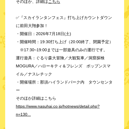
そのほか、詳細は
こちら
✅『スカイランタンフェス』打ち上げカウントダウン
に前田大翔参加！
・開催日：2026年7月18日(土)
・開催時間：19:30打ち上げ（20:00終了、閉園予定）
※17:30~19:00までは一部遊具のみの運行です。
運行遊具：ぐるり森大冒険／大観覧車／洞窟探検
MOGURA／ハローキティ＆フレンズ ポップンスマ
イル／ナスレチック
・開催場所：那須ハイランドパーク内 タウンセンタ
ー
そのほか詳細はこちら
https://www.nasuhai.co.jp/hotnews/detail.php?
n=130...