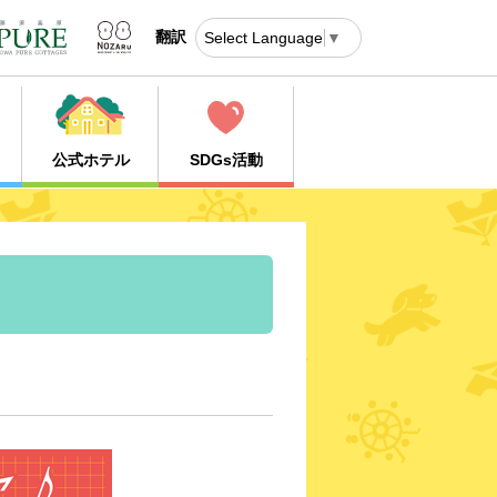
翻訳
Select Language
▼
公式ホテル
SDGs活動