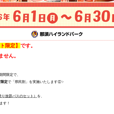
ット限定】
です。
ません。
期間限定で、
方限定
で「県民割」を実施いたします👏✨
乗り放題パスのセット）
を、
ます！