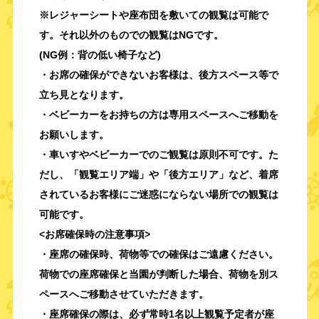
※レジャーシートや座布団を敷いての観覧は
可能で
す。それ以外のものでの観覧はNGです。
(NG例：背の低い椅子など)
・お席の確保ができないお客様は、
後方スペース等で
立ち見となります。
・
ベビーカーをお持ちの方は専用スペースへご移動を
お願いします。
・車いすやベビーカーでのご観覧は原則不可です。た
だし、「
観覧エリア端」や「後方エリア」
など、着席
されているお客様にご迷惑にならない場所での観覧は
可能です。
<お席確保時の注意事項>
・座席の確保時、荷物等での確保はご遠慮ください。
荷物での座席確保と当園が判断した場合、荷物を別ス
ペースへご移動させていただきます。
・座席確保の際は、必ず常時1名以上観覧予定者が座