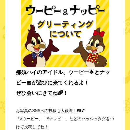
那須ハイのアイドル、
ウーピー🌟とナッ
ピー🎀
が遊びに来てくれるよ！
ぜひ会いにきてね🌈！
お写真のSNSへの投稿も大歓迎！📷💕
「#ウーピー」「#ナッピ―」などのハッシュタグをつ
けて投稿してね！