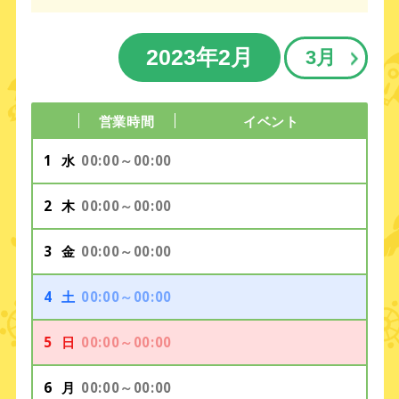
2023年2月
3月
営業時間
イベント
1
00:00～00:00
水
2
00:00～00:00
木
3
00:00～00:00
金
4
00:00～00:00
土
5
00:00～00:00
日
6
00:00～00:00
月