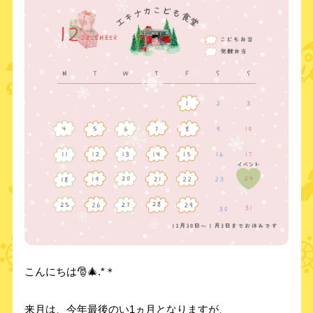
こんにちは🎅🎄.*＊
来月は、今年最後のい1ヵ月となりますが、