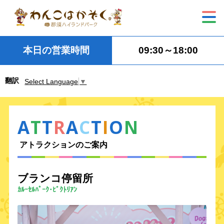
本日の営業時間
09:30～18:00
翻訳
Select Language
▼
A
T
T
R
A
C
T
I
O
N
アトラクションのご案内
ブランコ停留所
ｶﾙｰｾﾙﾊﾟｰｸ･ﾋﾞｸﾄﾘｱﾝ