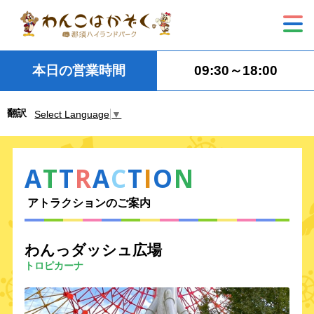
本日の営業時間
09:30～18:00
翻訳
Select Language
▼
A
T
T
R
A
C
T
I
O
N
アトラクションのご案内
わんっダッシュ広場
トロピカーナ