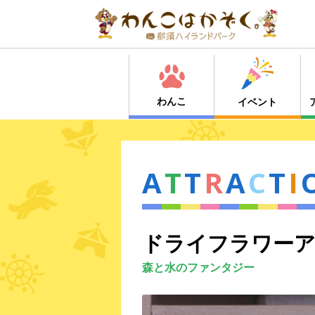
わんこ
イベント
A
T
T
R
A
C
T
I
ドライフラワー
森と水のファンタジー