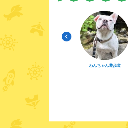
ッグ
小型犬用 室内わんっだふる
わんちゃん遊歩道
ドッグラン
びド