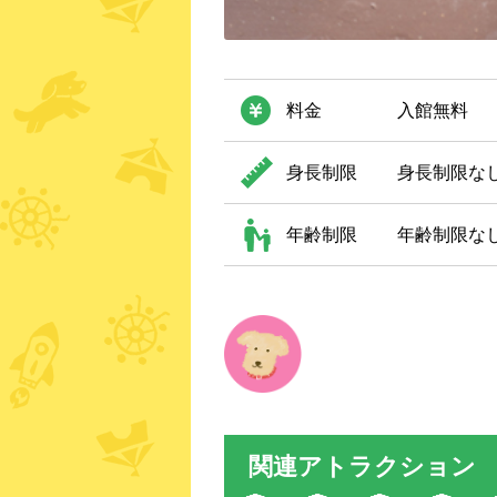
料金
入館無料
身長制限
身長制限な
年齢制限
年齢制限な
関連アトラクション