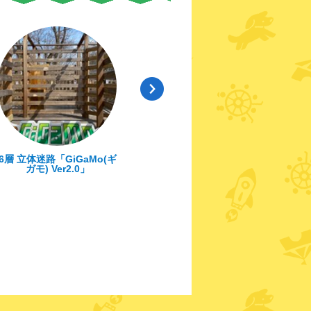
 立体迷路「GiGaMo(ギ
スペースジェット
ウーピー
ガモ) Ver2.0」
ドッグラ
ン