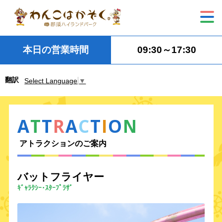
本日の営業時間
09:30～17:30
翻訳
Select Language
▼
A
T
T
R
A
C
T
I
O
N
アトラクションのご案内
バットフライヤー
ｷﾞｬﾗｸｼｰ･ｽﾀｰﾌﾟﾗｻﾞ