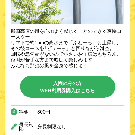
那須高原の風を心地よく感じることのできる爽快コ
ースター
リフトで約15mの高さまで「ふわーっ」と上昇し、
その後コースを｢ビューッ」と回りながら滑空。
回転や急勾配がないので小さいお子様はもちろん、
絶叫が苦手な方まで幅広く楽しめます！
みんなも那須の風を全身で感じよう！！
入園のみの方
WEB利用券購入はこちら
料金
800円
身長制
身長制限なし
限