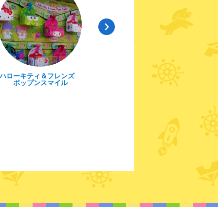
パラボ！
F²（エフ・ツー）
ス