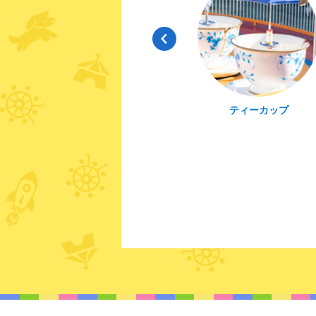
ファリ
ティーカップ
屋内型コースターSHINPI
（シンピプラス）