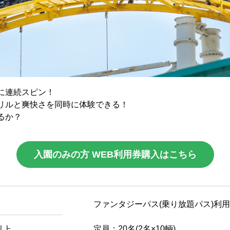
に連続スピン！
リルと爽快さを同時に体験できる！
るか？
入園のみの方
WEB利用券購入はこちら
ファンタジーパス(乗り放題パス)利
定員：20名(2名×10輌)
以上