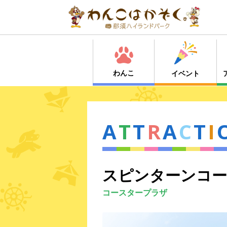
わんこ
イベント
A
T
T
R
A
C
T
I
スピンターンコー
コースタープラザ