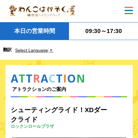
本日の営業時間
09:30～17:30
翻訳
Select Language
▼
A
T
T
R
A
C
T
I
O
N
アトラクションのご案内
シューティングライド！XDダー
クライド
ロックンロールプラザ