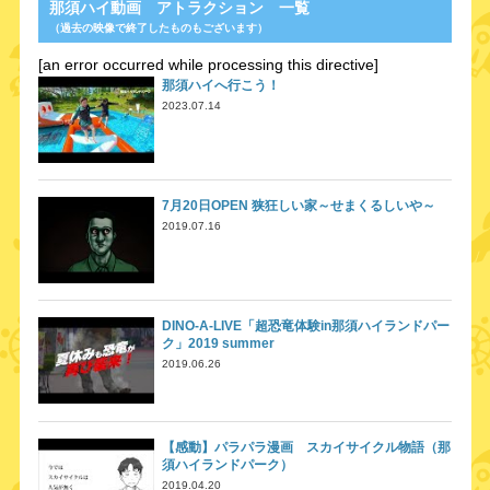
那須ハイ動画 アトラクション 一覧
（過去の映像で終了したものもございます）
[an error occurred while processing this directive]
那須ハイへ行こう！
2023.07.14
7月20日OPEN 狭狂しい家～せまくるしいや～
2019.07.16
DINO-A-LIVE「超恐竜体験in那須ハイランドパー
ク」2019 summer
2019.06.26
【感動】パラパラ漫画 スカイサイクル物語（那
須ハイランドパーク）
2019.04.20