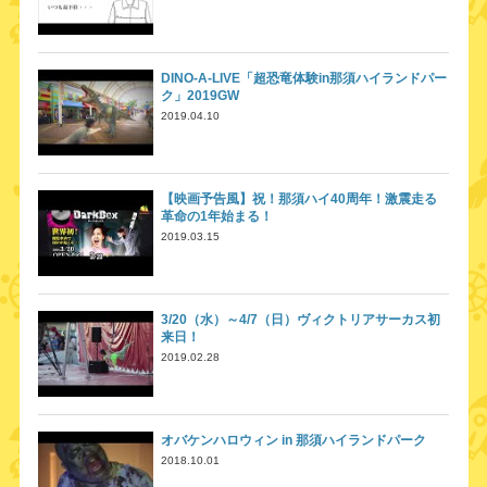
DINO-A-LIVE「超恐竜体験in那須ハイランドパー
ク」2019GW
2019.04.10
【映画予告風】祝！那須ハイ40周年！激震走る
革命の1年始まる！
2019.03.15
3/20（水）～4/7（日）ヴィクトリアサーカス初
来日！
2019.02.28
オバケンハロウィン in 那須ハイランドパーク
2018.10.01